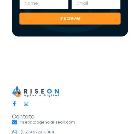
Inscrever
Contato
riseon@agenciariseon.com
(35) 9 9729-0384