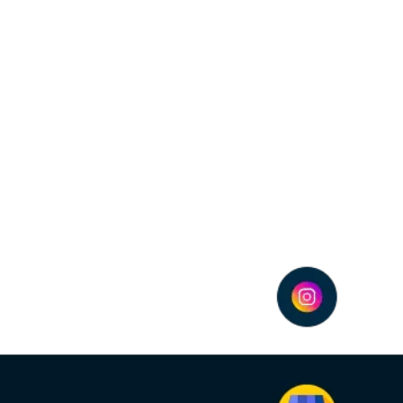
 forma eficaz para aumentar as vendas
a, aumentam vendas de negócios através da conexão eficiente com cli