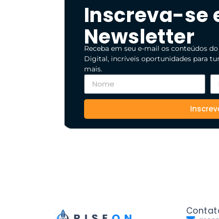
Inscreva-se
Newsletter
Receba em seu e-mail os conteúdos do
Digital, incríveis oportunidades para t
mais.
Inscrev
Contat