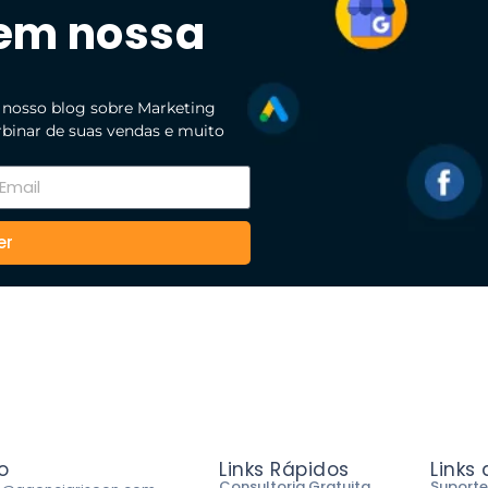
 em nossa
 nosso blog sobre Marketing
urbinar de suas vendas e muito
er
o
Links Rápidos
Links
Consultoria Gratuita
Suporte