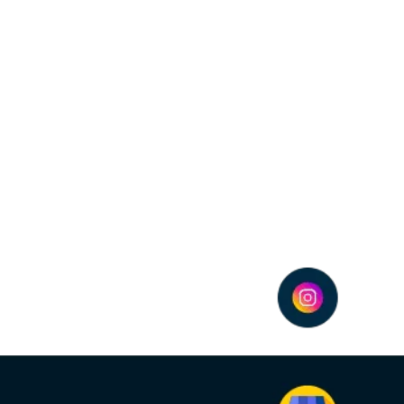
judar na conquista e fidelização de clie
g digital, explicando como ele pode ajudar empresas a conquistar e re