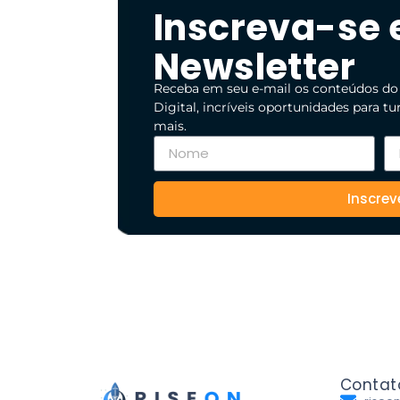
Inscreva-se
Newsletter
Receba em seu e-mail os conteúdos do
Digital, incríveis oportunidades para t
mais.
Inscrev
Contat