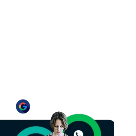
ntes
ter clientes.…