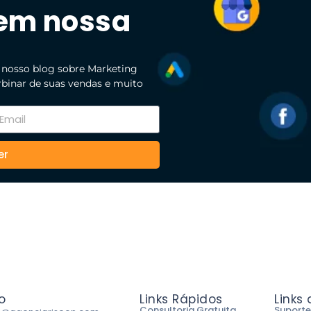
 em nossa
 nosso blog sobre Marketing
urbinar de suas vendas e muito
er
o
Links Rápidos
Links
Consultoria Gratuita
Suporte