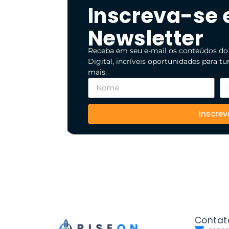
Inscreva-se
Newsletter
Receba em seu e-mail os conteúdos do
Digital, incríveis oportunidades para t
mais.
Inscrev
Contat