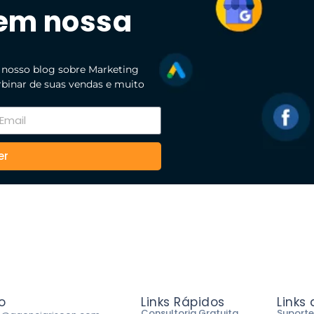
 em nossa
 nosso blog sobre Marketing
urbinar de suas vendas e muito
er
o
Links Rápidos
Links
Consultoria Gratuita
Suporte