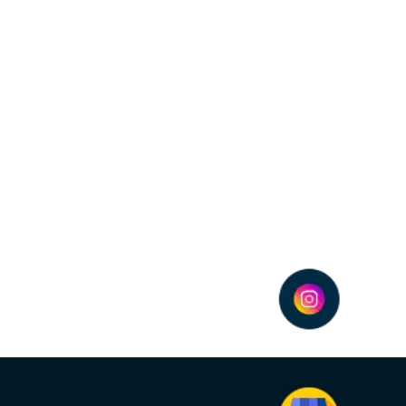
judar na conquista e fidelização de clie
g digital, explicando como ele pode ajudar empresas a conquistar e re