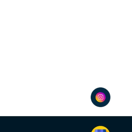
g e por que usá-la
 marketing digital, pois permite que as empresas atinjam resultado