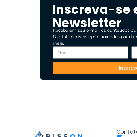
Inscreva-se
Newsletter
Receba em seu e-mail os conteúdos do
Digital, incríveis oportunidades para t
mais.
Inscrev
Contat