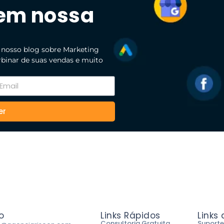
 em nossa
 nosso blog sobre Marketing
urbinar de suas vendas e muito
er
o
Links Rápidos
Links
Consultoria Gratuita
Suporte